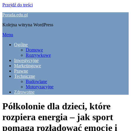
Przejdź do treści
Porada.edu.pl
Kolejna witryna WordPress
Menu
Ogólne
Domowe
Rozrywkowe
Inwestycyjne
Marketingowe
Prawne
Techniczne
Budowlane
Motoryzacyjne
Zdrowotne
Półkolonie dla dzieci, które
rozpiera energia – jak sport
pomaga rozładować emocje i