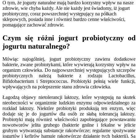
O tym, że jogurty naturalne mają bardzo korzystny wpływ na nasze
zdrowie, wie chyba każdy. Ale nie każdy jest świadomy, iż jogurt
probiotyczny, coraz powszechniej występujący na półkach
sklepowych, posiada inne i również bardzo cenne właściwości,
pomagające zachować zdrowie.
Czym się różni jogurt probiotyczny od
jogurtu naturalnego?
Mówiąc najogólniej, jogurt probiotyczny zawiera dodatkowe
bakterie, zwane probiotykami, które wywierają korzystny wpływ na
organizm człowieka. Do najpowszechniej występujących szczepów
probiotycznych należą bakterie z rodzaju Lactobacillus,
Bifidobacterium i Streptococcus. Probiotyki pełnią wiele funkcji,
wpływających na polepszenie stanu zdrowia człowieka.
Łagodzą objawy nietolerancji laktozy, które występują na skutek
nieobecności w organizmie ludzkim enzymu odpowiedzialnego za
rozkład laktozy. Niektóre probiotyki produkują ten enzym, więc
dodaje się je do jogurtów dla osób ze słabą tolerancją laktozy.
Probiotyki mają również właściwości zapobiegające powstawaniu
nowotworów jelita grubego (bakterie gnilne i fekalne w jelicie
grubym wytwarzają substancje rakotwórcze; regularne spożywanie
jogurtów i kefirów hamuje rakotwórcze działanie tych bakterii). Są