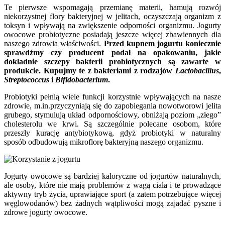
Te pierwsze wspomagają przemianę materii, hamują rozwój
niekorzystnej flory bakteryjnej w jelitach, oczyszczają organizm z
toksyn i wpływają na zwiększenie odporności organizmu. Jogurty
owocowe probiotyczne posiadają jeszcze więcej zbawiennych dla
naszego zdrowia właściwości.
Przed kupnem jogurtu koniecznie
sprawdźmy czy producent podał na opakowaniu, jakie
dokładnie szczepy bakterii probiotycznych są zawarte w
produkcie. Kupujmy te z bakteriami z rodzajów
Lactobacillus
,
Streptococcus
i
Bifidobacterium
.
Probiotyki pełnią wiele funkcji korzystnie wpływających na nasze
zdrowie, m.in.przyczyniają się do zapobiegania nowotworowi jelita
grubego, stymulują układ odpornościowy, obniżają poziom „złego”
cholesterolu we krwi. Są szczególnie polecane osobom, które
przeszły kurację antybiotykową, gdyż probiotyki w naturalny
sposób odbudowują mikroflorę bakteryjną naszego organizmu.
Jogurty owocowe są bardziej kaloryczne od jogurtów naturalnych,
ale osoby, które nie mają problemów z wagą ciała i te prowadzące
aktywny tryb życia, uprawiające sport (a zatem potrzebujące więcej
węglowodanów) bez żadnych wątpliwości mogą zajadać pyszne i
zdrowe jogurty owocowe.