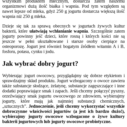
wszystkim produktem mlecznym, dostarcza zatem naszemu
organizmowi dużą ilość białka i wapnia. Pod tym względem są
nawet lepsze od mleka, gdyż 250 g jogurtu dostarcza większą ilość
wapnia niż 250 g mleka.
Dzieje się tak za sprawą obecnych w jogurtach żywych kultur
bakterii, które
ułatwiają wchłanianie wapnia
. Szczególnie zatem
jogurty powinny jeść dzieci, które rosną i których kości nie są
jeszcze w pełni ukształtowane i starsze osoby cierpiące na
osteoporozę. Jogurt jest również bogatym źródłem witamin A i B,
fosforu, potasu, cynku i jodu.
Jak wybrać dobry jogurt?
Wybierając jogurt owocowy, przyglądajmy się dobrze etykietom i
sprawdzajmy skład produktu. Jogurt wzbogacony o owoce zawiera
także substancje słodzące, żelatynę, substancje zagęszczające i inne
dodatki poprawiające smak i zapach. Jeśli chcemy połączyć pyszny,
orzeźwiający smak jogurtu owocowego ze zdrowiem, wybierajmy
jogurty, które mają jak najmniej substancji chemicznych,
„sztucznych”.
Jednocześnie, jeśli chcemy wykorzystać wszystkie
dobroczynne właściwości jogurtów (a jest ich bardzo dużo!),
wybierajmy jogurty owocowe wzbogacone o żywe kultury
bakterii jogurtowych lub jogurty owocowe probiotyczne.