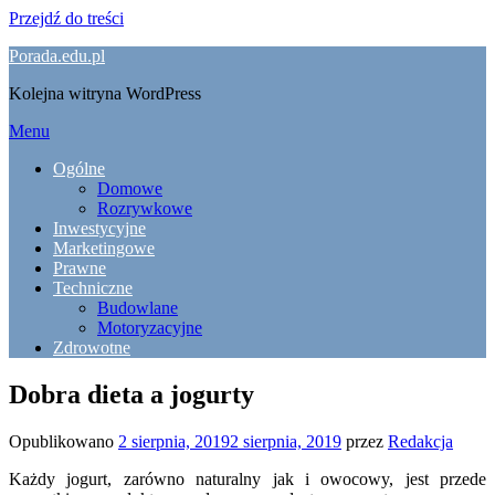
Przejdź do treści
Porada.edu.pl
Kolejna witryna WordPress
Menu
Ogólne
Domowe
Rozrywkowe
Inwestycyjne
Marketingowe
Prawne
Techniczne
Budowlane
Motoryzacyjne
Zdrowotne
Dobra dieta a jogurty
Opublikowano
2 sierpnia, 2019
2 sierpnia, 2019
przez
Redakcja
Każdy jogurt, zarówno naturalny jak i owocowy, jest przede