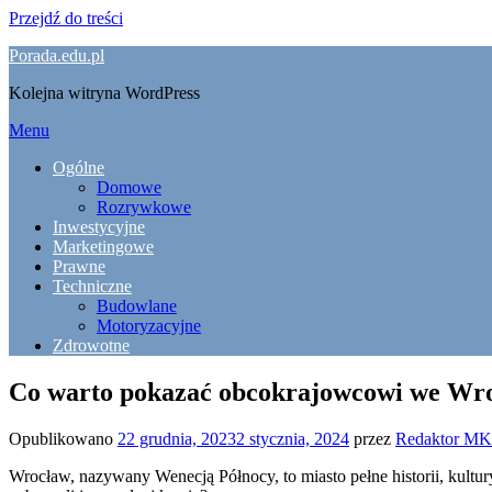
Przejdź do treści
Porada.edu.pl
Kolejna witryna WordPress
Menu
Ogólne
Domowe
Rozrywkowe
Inwestycyjne
Marketingowe
Prawne
Techniczne
Budowlane
Motoryzacyjne
Zdrowotne
Co warto pokazać obcokrajowcowi we Wr
Opublikowano
22 grudnia, 2023
2 stycznia, 2024
przez
Redaktor MK
Wrocław, nazywany Wenecją Północy, to miasto pełne historii, kultur