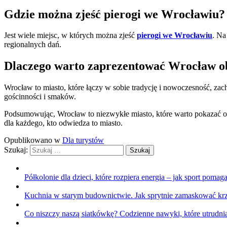
Gdzie można zjeść pierogi we Wrocławiu?
Jest wiele miejsc, w których można zjeść
pierogi we Wrocławiu
. Na
regionalnych dań.
Dlaczego warto zaprezentować Wrocław 
Wrocław to miasto, które łączy w sobie tradycję i nowoczesność, zac
gościnności i smaków.
Podsumowując, Wrocław to niezwykłe miasto, które warto pokazać obc
dla każdego, kto odwiedza to miasto.
Opublikowano w
Dla turystów
Szukaj:
Półkolonie dla dzieci, które rozpiera energia – jak sport pom
Kuchnia w starym budownictwie. Jak sprytnie zamaskować krz
Co niszczy naszą siatkówkę? Codzienne nawyki, które utrudnia