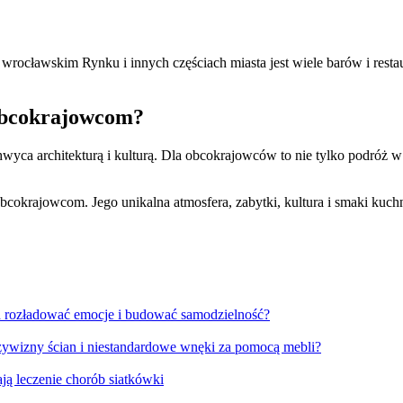
 wrocławskim Rynku i innych częściach miasta jest wiele barów i rest
obcokrajowcom?
hwyca architekturą i kulturą. Dla obcokrajowców to nie tylko podróż w 
okrajowcom. Jego unikalna atmosfera, zabytki, kultura i smaki kuchni
aga rozładować emocje i budować samodzielność?
ywizny ścian i niestandardowe wnęki za pomocą mebli?
ją leczenie chorób siatkówki