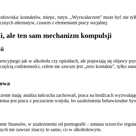
dowiska: kontaktów, miejsc, rutyn. „Wyzwalaczem” może być nie tylko
cznych alternatyw, czasem z elementami pracy socjalnej.
ji, ale ten sam mechanizm kompulsji
ii
ncyjnego jak w alkoholu czy opioidach, ale pojawiają się objawy psych
częścią codzienności, celem nie zawsze jest „zero kontaktu”, tylko nauc
iowa
ie mają: analiza łańcucha zachowań, praca na bodźcach wyzwalającyc
istotna jest praca z poczuciem wstydu, bo uzależnienia behawioralne b
e finansów, w uzależnieniu od pornografii – zmiana wzorców regulacji
nych nie zawsze znaczy to samo, co w alkoholowym.