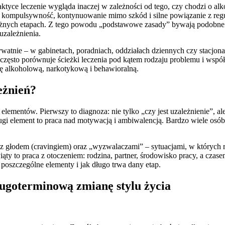
ktyce leczenie wygląda inaczej w zależności od tego, czy chodzi o al
li, kompulsywność, kontynuowanie mimo szkód i silne powiązanie z reg
a różnych etapach. Z tego powodu „podstawowe zasady” bywają podobne 
 uzależnienia.
tnie – w gabinetach, poradniach, oddziałach dziennych czy stacjonar
 często porównuje ścieżki leczenia pod kątem rodzaju problemu i wspó
pię alkoholową, narkotykową i behawioralną.
eżnień?
ementów. Pierwszy to diagnoza: nie tylko „czy jest uzależnienie”, ale
gi element to praca nad motywacją i ambiwalencją. Bardzo wiele osób je
e z głodem (cravingiem) oraz „wyzwalaczami” – sytuacjami, w których
ty to praca z otoczeniem: rodzina, partner, środowisko pracy, a czas
 poszczególne elementy i jak długo trwa dany etap.
ługoterminową zmianę stylu życia