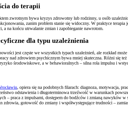
cia do terapii
unktem zwrotnym bywa kryzys zdrowotny lub rodzinny, u osób uzależn
nkcjonowania, zanim problem stanie się widoczny. W praktyce terapia j
ci, a na końcu utrwalanie zmian i zapobieganie nawrotom.
yficzne dla typu uzależnienia
ci jest częste we wszystkich typach uzależnień, ale rozkład może si
 pracy nad zdrowiem psychicznym bywa mniej skuteczna. Różni się też
 ryzyko środowiskowe, a w behawioralnych – silna rola impulsu i ws
Wrocławiu
, opiera się na podobnych filarach: diagnoza, motywacja, p
ieczeństwo odstawienia i długoterminowa trzeźwość w warunkach powsz
ych – praca z impulsami, dostępem do bodźców i zmianą nawyków w ś
, stan zdrowia, gotowość do zmiany i współwystępujące trudności – zam