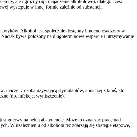
emny, ale i groźny (np. majaczenie alkoholowe), dlatego część
ej występuje w innej formie zależnie od substancji.
 nawyków. Alkohol jest społecznie dostępny i mocno osadzony w
omu. Nacisk bywa położony na długoterminowe wsparcie i utrzymywanie
w, inaczej z osobą używającą stymulantów, a inaczej z kimś, kto
ne (np. infekcje, wyniszczenie).
e jest gotowy na pełną abstynencję. Może to oznaczać pracę nad
ch. W uzależnieniu od alkoholu też zdarzają się strategie etapowe,