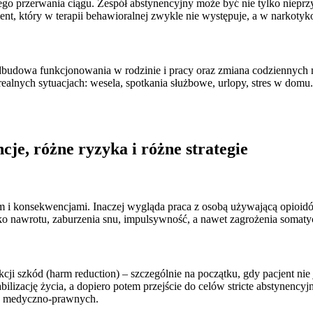
o przerwania ciągu. Zespół abstynencyjny może być nie tylko nieprzyj
 który w terapii behawioralnej zwykle nie występuje, a w narkotykow
 odbudowa funkcjonowania w rodzinie i pracy oraz zmiana codziennych
 realnych sytuacjach: wesela, spotkania służbowe, urlopy, stres w d
je, różne ryzyka i różne strategie
em i konsekwencjami. Inaczej wygląda praca z osobą używającą opioidó
 nawrotu, zaburzenia snu, impulsywność, a nawet zagrożenia somatycz
dukcji szkód (harm reduction) – szczególnie na początku, gdy pacjent ni
zację życia, a dopiero potem przejście do celów stricte abstynencyjny
yk medyczno-prawnych.