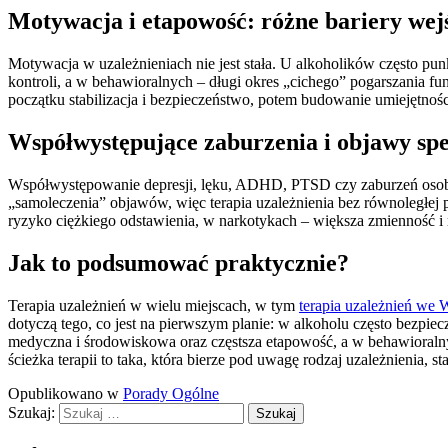
Motywacja i etapowość: różne bariery wejś
Motywacja w uzależnieniach nie jest stała. U alkoholików często p
kontroli, a w behawioralnych – długi okres „cichego” pogarszania fu
początku stabilizacja i bezpieczeństwo, potem budowanie umiejętnoś
Współwystępujące zaburzenia i objawy spec
Współwystępowanie depresji, lęku, ADHD, PTSD czy zaburzeń osobowoś
„samoleczenia” objawów, więc terapia uzależnienia bez równoległej
ryzyko ciężkiego odstawienia, w narkotykach – większa zmienność i
Jak to podsumować praktycznie?
Terapia uzależnień w wielu miejscach, w tym
terapia uzależnień we 
dotyczą tego, co jest na pierwszym planie: w alkoholu często bezp
medyczna i środowiskowa oraz częstsza etapowość, a w behawioraln
ścieżka terapii to taka, która bierze pod uwagę rodzaj uzależnienia
Opublikowano w
Porady Ogólne
Szukaj: