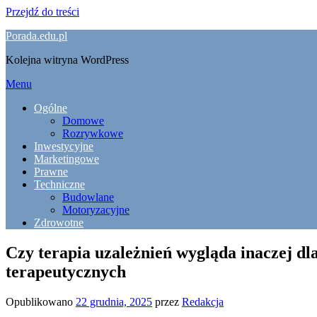
Przejdź do treści
Porada.edu.pl
Kolejna witryna WordPress
Menu
Ogólne
Domowe
Rozrywkowe
Inwestycyjne
Marketingowe
Prawne
Techniczne
Budowlane
Motoryzacyjne
Zdrowotne
Czy terapia uzależnień wygląda inaczej d
terapeutycznych
Opublikowano
22 grudnia, 2025
przez
Redakcja