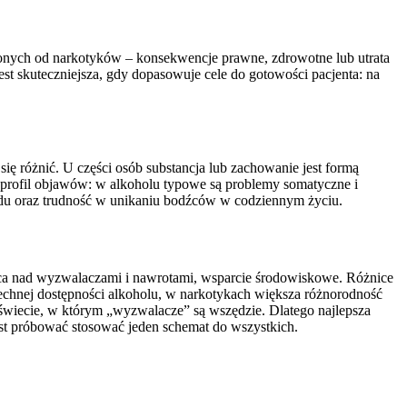
ionych od narkotyków – konsekwencje prawne, zdrowotne lub utrata
est skuteczniejsza, gdy dopasowuje cele do gotowości pacjenta: na
ę różnić. U części osób substancja lub zachowanie jest formą
 profil objawów: w alkoholu typowe są problemy somatyczne i
tydu oraz trudność w unikaniu bodźców w codziennym życiu.
raca nad wyzwalaczami i nawrotami, wsparcie środowiskowe. Różnice
echnej dostępności alkoholu, w narkotykach większa różnorodność
wiecie, w którym „wyzwalacze” są wszędzie. Dlatego najlepsza
iast próbować stosować jeden schemat do wszystkich.