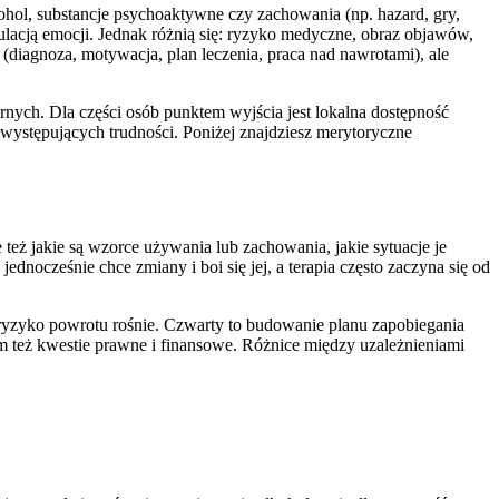
kohol, substancje psychoaktywne czy zachowania (np. hazard, gry,
ulacją emocji. Jednak różnią się: ryzyko medyczne, obraz objawów,
(diagnoza, motywacja, plan leczenia, praca nad nawrotami), ale
nych. Dla części osób punktem wyjścia jest lokalna dostępność
łwystępujących trudności. Poniżej znajdziesz merytoryczne
 też jakie są wzorce używania lub zachowania, jakie sytuacje je
dnocześnie chce zmiany i boi się jej, a terapia często zaczyna się od
 ryzyko powrotu rośnie. Czwarty to budowanie planu zapobiegania
em też kwestie prawne i finansowe. Różnice między uzależnieniami