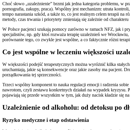
Choć słowo „uzależnienie” brzmi jak jedna kategoria problemu, w pra
pornografia, zakupy, praca). Wspólny jest mechanizm: utrata kontro
tempo narastania szkód, a także to, co jest realnym celem terapii n
metody, czas trwania i priorytety zmieniają się zależnie od charakteru
W Polsce pacjenci szukają pomocy zarówno w ramach NFZ, jak i prywa
specjalistów, np. gdy ktoś rozważa terapię uzależnień we Wrocławiu,
porównanie tego, co zwykle jest wspólne, a co faktycznie różni tera
Co jest wspólne w leczeniu większości uzal
W większości podejść terapeutycznych można wyróżnić kilka stałych el
uruchamiają, jakie są konsekwencje oraz jakie zasoby ma pacjent. Dru
porządkowania tej sprzeczności.
Trzeci wspólny komponent to nauka regulacji emocji i radzenia sobi
nawrotom, czyli zestawu konkretnych działań na wypadek kryzysu. Pią
pojawiają się przede wszystkim w tym, jak duży nacisk kładzie się na
Uzależnienie od alkoholu: od detoksu po d
Ryzyko medyczne i etap odstawienia