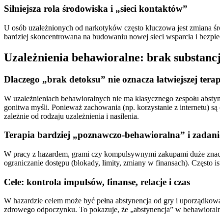
Silniejsza rola środowiska i „sieci kontaktów”
U osób uzależnionych od narkotyków często kluczowa jest zmiana śro
bardziej skoncentrowana na budowaniu nowej sieci wsparcia i bezpie
Uzależnienia behawioralne: brak substanc
Dlaczego „brak detoksu” nie oznacza łatwiejszej terap
W uzależnieniach behawioralnych nie ma klasycznego zespołu abstyne
gonitwa myśli. Ponieważ zachowania (np. korzystanie z internetu) są 
zależnie od rodzaju uzależnienia i nasilenia.
Terapia bardziej „poznawczo-behawioralna” i zadan
W pracy z hazardem, grami czy kompulsywnymi zakupami duże znaczen
ograniczanie dostępu (blokady, limity, zmiany w finansach). Często 
Cele: kontrola impulsów, finanse, relacje i czas
W hazardzie celem może być pełna abstynencja od gry i uporządkowani
zdrowego odpoczynku. To pokazuje, że „abstynencja” w behawioral