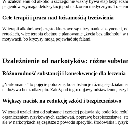
W uzależnieniu od alkoholu szczególnie ważny bywa etap bezpieczneg
pacjentów wymaga detoksykacji pod nadzorem medycznym. To element,
Cele terapii i praca nad tożsamością trzeźwienia
W terapii alkoholowej często kluczowe są: utrzymanie abstynencji,
rytuałach, więc terapia obejmuje planowanie „życia bez alkoholu” w
motywacji, bo kryzysy mogą pojawiać się falami.
Uzależnienie od narkotyków: różne substanc
Różnorodność substancji i konsekwencje dla leczenia
„Narkomania” to pojęcie potoczne, bo substancje różnią się działani
nadużywa benzodiazepin. Zależą od tego: objawy odstawienne, ryzyko
Większy nacisk na redukcję szkód i bezpieczeństwo
W terapii uzależnień od substancji częściej pojawia się podejście re
ograniczeniem ryzykownych zachowań, poprawę bezpieczeństwa, stabili
ale w narkotykach są częstsze z powodu specyfiki środowiska i ryz