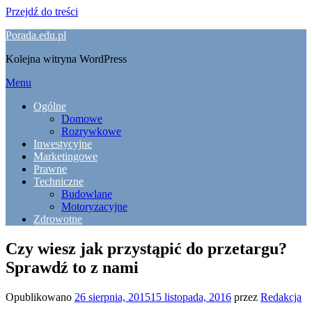
Przejdź do treści
Porada.edu.pl
Kolejna witryna WordPress
Menu
Ogólne
Domowe
Rozrywkowe
Inwestycyjne
Marketingowe
Prawne
Techniczne
Budowlane
Motoryzacyjne
Zdrowotne
Czy wiesz jak przystąpić do przetargu?
Sprawdź to z nami
Opublikowano
26 sierpnia, 2015
15 listopada, 2016
przez
Redakcja