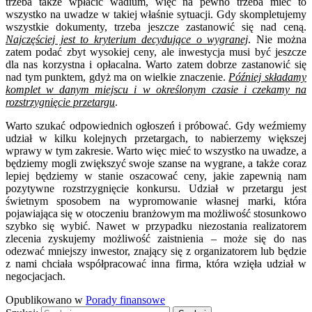
trzeba także wpłacić wadium, więc na pewno trzeba mieć to
wszystko na uwadze w takiej właśnie sytuacji. Gdy skompletujemy
wszystkie dokumenty, trzeba jeszcze zastanowić się nad ceną.
Najczęściej jest to kryterium decydujące o wygranej
. Nie można
zatem podać zbyt wysokiej ceny, ale inwestycja musi być jeszcze
dla nas korzystna i opłacalna. Warto zatem dobrze zastanowić się
nad tym punktem, gdyż ma on wielkie znaczenie.
Później składamy
komplet w danym miejscu i w określonym czasie i czekamy na
rozstrzygnięcie przetargu
.
Warto szukać odpowiednich ogłoszeń i próbować. Gdy weźmiemy
udział w kilku kolejnych przetargach, to nabierzemy większej
wprawy w tym zakresie. Warto więc mieć to wszystko na uwadze, a
będziemy mogli zwiększyć swoje szanse na wygrane, a także coraz
lepiej będziemy w stanie oszacować ceny, jakie zapewnią nam
pozytywne rozstrzygnięcie konkursu. Udział w przetargu jest
świetnym sposobem na wypromowanie własnej marki, która
pojawiająca się w otoczeniu branżowym ma możliwość stosunkowo
szybko się wybić. Nawet w przypadku niezostania realizatorem
zlecenia zyskujemy możliwość zaistnienia – może się do nas
odezwać mniejszy inwestor, znający się z organizatorem lub będzie
z nami chciała współpracować inna firma, która wzięła udział w
negocjacjach.
Opublikowano w
Porady finansowe