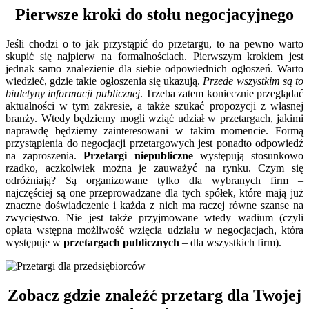
Pierwsze kroki do stołu negocjacyjnego
Jeśli chodzi o to jak przystąpić do przetargu, to na pewno warto
skupić się najpierw na formalnościach. Pierwszym krokiem jest
jednak samo znalezienie dla siebie odpowiednich ogłoszeń. Warto
wiedzieć, gdzie takie ogłoszenia się ukazują.
Przede wszystkim są to
biuletyny informacji publicznej
. Trzeba zatem koniecznie przeglądać
aktualności w tym zakresie, a także szukać propozycji z własnej
branży. Wtedy będziemy mogli wziąć udział w przetargach, jakimi
naprawdę będziemy zainteresowani w takim momencie. Formą
przystąpienia do negocjacji przetargowych jest ponadto odpowiedź
na zaproszenia.
Przetargi niepubliczne
występują stosunkowo
rzadko, aczkolwiek można je zauważyć na rynku. Czym się
odróżniają? Są organizowane tylko dla wybranych firm –
najczęściej są one przeprowadzane dla tych spółek, które mają już
znaczne doświadczenie i każda z nich ma raczej równe szanse na
zwycięstwo. Nie jest także przyjmowane wtedy wadium (czyli
opłata wstępna możliwość wzięcia udziału w negocjacjach, która
występuje w
przetargach publicznych
– dla wszystkich firm).
Zobacz gdzie znaleźć przetarg dla Twojej