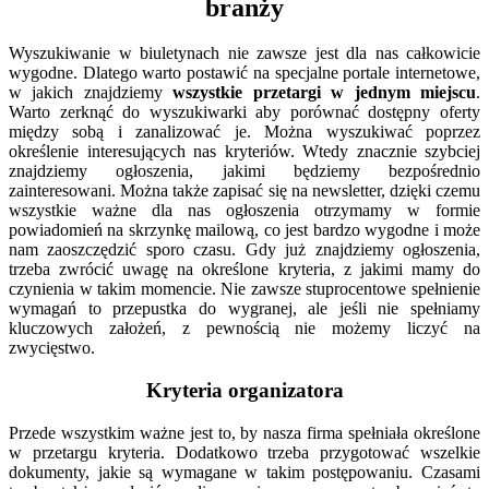
branży
Wyszukiwanie w biuletynach nie zawsze jest dla nas całkowicie
wygodne. Dlatego warto postawić na specjalne portale internetowe,
w jakich znajdziemy
wszystkie przetargi w jednym miejscu
.
Warto zerknąć do wyszukiwarki aby porównać dostępny oferty
między sobą i zanalizować je. Można wyszukiwać poprzez
określenie interesujących nas kryteriów. Wtedy znacznie szybciej
znajdziemy ogłoszenia, jakimi będziemy bezpośrednio
zainteresowani. Można także zapisać się na newsletter, dzięki czemu
wszystkie ważne dla nas ogłoszenia otrzymamy w formie
powiadomień na skrzynkę mailową, co jest bardzo wygodne i może
nam zaoszczędzić sporo czasu. Gdy już znajdziemy ogłoszenia,
trzeba zwrócić uwagę na określone kryteria, z jakimi mamy do
czynienia w takim momencie. Nie zawsze stuprocentowe spełnienie
wymagań to przepustka do wygranej, ale jeśli nie spełniamy
kluczowych założeń, z pewnością nie możemy liczyć na
zwycięstwo.
Kryteria organizatora
Przede wszystkim ważne jest to, by nasza firma spełniała określone
w przetargu kryteria. Dodatkowo trzeba przygotować wszelkie
dokumenty, jakie są wymagane w takim postępowaniu. Czasami