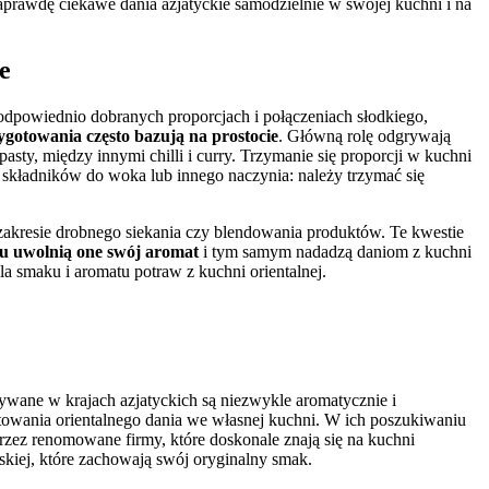
prawdę ciekawe dania azjatyckie samodzielnie w swojej kuchni i na
e
 odpowiednio dobranych proporcjach i połączeniach słodkiego,
ygotowania często bazują na prostocie
. Główną rolę odgrywają
 pasty, między innymi chilli i curry. Trzymanie się proporcji w kuchni
a składników do woka lub innego naczynia: należy trzymać się
zakresie drobnego siekania czy blendowania produktów. Te kwestie
iu uwolnią one swój aromat
i tym samym nadadzą daniom z kuchni
a smaku i aromatu potraw z kuchni orientalnej.
ożywane w krajach azjatyckich są niezwykle aromatycznie i
otowania orientalnego dania we własnej kuchni. W ich poszukiwaniu
zez renomowane firmy, które doskonale znają się na kuchni
skiej, które zachowają swój oryginalny smak.