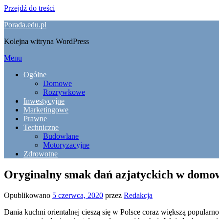
Przejdź do treści
Porada.edu.pl
Kolejna witryna WordPress
Menu
Ogólne
Domowe
Rozrywkowe
Inwestycyjne
Marketingowe
Prawne
Techniczne
Budowlane
Motoryzacyjne
Zdrowotne
Oryginalny smak dań azjatyckich w domowe
Opublikowano
5 czerwca, 2020
przez
Redakcja
Dania kuchni orientalnej cieszą się w Polsce coraz większą popularnoś