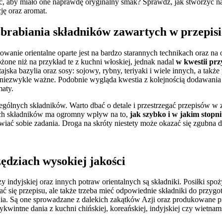
ć, aby miało one naprawdę oryginalny smak? Sprawdź, jak stworzyć na
ję oraz aromat.
 obrabiania składników zawartych w przepisi
wanie orientalne oparte jest na bardzo starannych technikach oraz na
łożone niż na przykład te z kuchni włoskiej, jednak nadal
w kwestii prz
ajska bazylia oraz sosy: sojowy, rybny, teriyaki i wiele innych, a także
jest niezwykle ważne. Podobnie wygląda kwestia z kolejnością dodawani
aty.
gólnych składników. Warto dbać o detale i przestrzegać przepisów w 
nych składników ma ogromny wpływ na to,
jak szybko i w jakim stopn
ać sobie zadania. Droga na skróty niestety może okazać się zgubna dl
zędziach wysokiej jakości
zy indyjskiej oraz innych potraw orientalnych są składniki. Posiłki sp
ć się przepisu, ale także trzeba mieć odpowiednie składniki do przyg
nia. Są one sprowadzane z dalekich zakątków Azji oraz produkowane pr
wintne dania z kuchni chińskiej, koreańskiej, indyjskiej czy wietnam