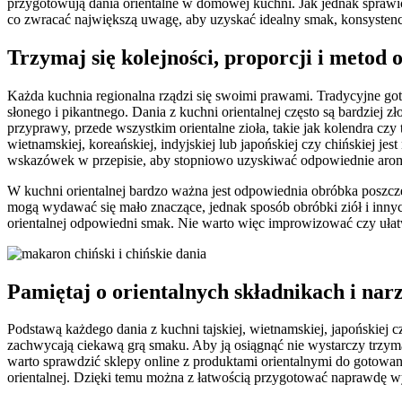
przygotowują dania orientalne w domowej kuchni. Jak jednak sprawi
co zwracać największą uwagę, aby uzyskać idealny smak, konsystenc
Trzymaj się kolejności, proporcji i metod
Każda kuchnia regionalna rządzi się swoimi prawami. Tradycyjne goto
słonego i pikantnego. Dania z kuchni orientalnej często są bardziej z
przyprawy, przede wszystkim orientalne zioła, takie jak kolendra czy t
wietnamskiej, koreańskiej, indyjskiej lub japońskiej czy chińskiej 
wskazówek w przepisie, aby stopniowo uzyskiwać odpowiednie arom
W kuchni orientalnej bardzo ważna jest odpowiednia obróbka poszcze
mogą wydawać się mało znaczące, jednak sposób obróbki ziół i in
orientalnej odpowiedni smak. Nie warto więc improwizować czy ułatwi
Pamiętaj o orientalnych składnikach i nar
Podstawą każdego dania z kuchni tajskiej, wietnamskiej, japońskiej c
zachwycają ciekawą grą smaku. Aby ją osiągnąć nie wystarczy trzyma
warto sprawdzić sklepy online z produktami orientalnymi do gotowa
orientalnej. Dzięki temu można z łatwością przygotować naprawdę wyk