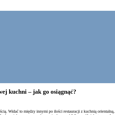
j kuchni – jak go osiągnąć?
cią. Widać to między innymi po ilości restauracji z kuchnią orientalną, 