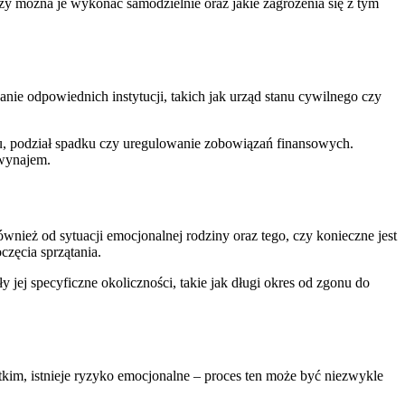
czy można je wykonać samodzielnie oraz jakie zagrożenia się z tym
nie odpowiednich instytucji, takich jak urząd stanu cywilnego czy
u, podział spadku czy uregulowanie zobowiązań finansowych.
 wynajem.
nież od sytuacji emocjonalnej rodziny oraz tego, czy konieczne jest
zęcia sprzątania.
 jej specyficzne okoliczności, takie jak długi okres od zgonu do
kim, istnieje ryzyko emocjonalne – proces ten może być niezwykle