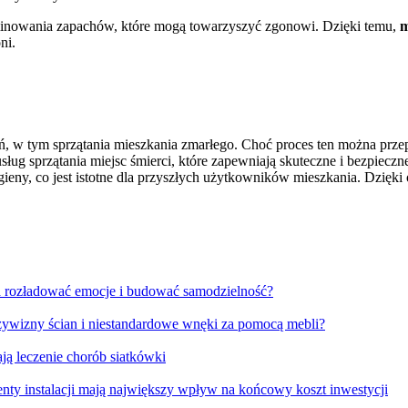
inowania zapachów, które mogą towarzyszyć zgonowi. Dzięki temu,
m
ni.
łań, w tym sprzątania mieszkania zmarłego. Choć proces ten można prz
sług sprzątania miejsc śmierci, które zapewniają skuteczne i bezpiecz
gieny, co jest istotne dla przyszłych użytkowników mieszkania. Dzię
aga rozładować emocje i budować samodzielność?
ywizny ścian i niestandardowe wnęki za pomocą mebli?
ją leczenie chorób siatkówki
enty instalacji mają największy wpływ na końcowy koszt inwestycji