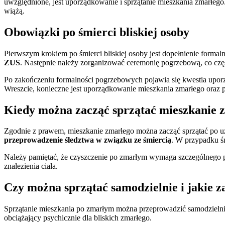
uwzględnione, jest uporządkowanie i sprzątanie mieszkania zmarłego.
wiążą.
Obowiązki po śmierci bliskiej osoby
Pierwszym krokiem po śmierci bliskiej osoby jest dopełnienie formal
ZUS
. Następnie należy zorganizować ceremonię pogrzebową, co c
Po zakończeniu formalności pogrzebowych pojawia się kwestia upor
Wreszcie, konieczne jest uporządkowanie mieszkania zmarłego oraz po
Kiedy można zacząć sprzątać mieszkanie 
Zgodnie z prawem, mieszkanie zmarłego można zacząć sprzątać po uzy
przeprowadzenie śledztwa w związku ze śmiercią
. W przypadku śm
Należy pamiętać, że czyszczenie po zmarłym wymaga szczególnego pode
znalezienia ciała.
Czy można sprzątać samodzielnie i jakie 
Sprzątanie mieszkania po zmarłym można przeprowadzić samodzielnie,
obciążający psychicznie dla bliskich zmarłego.