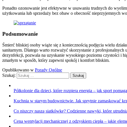
Ponadto ozonowanie jest efektywne w usuwaniu trudnych do wyelim
użytkowania lub sprzedaży bez obaw o obecność nieprzyjemnych wo
Podsumowanie
Śmierć bliskiej osoby wiąże się z koniecznością podjęcia wielu dzia
sanitarnym. Dlatego warto rozważyć skorzystanie z profesjonalnych u
dezynfekcji, pozwala na uzyskanie wysokiego poziomu czystości i hi
zmarłym w sposób, który zapewni spokój i komfort bliskim.
Opublikowano w
Porady Ogólne
Szukaj:
Półkolonie dla dzieci, które rozpiera energia – jak sport pom
Kuchnia w starym budownictwie. Jak sprytnie zamaskować krz
Co niszczy naszą siatkówkę? Codzienne nawyki, które utrudnia
Cena wentylacji mechanicznej z odzyskiem ciepła – jakie elem