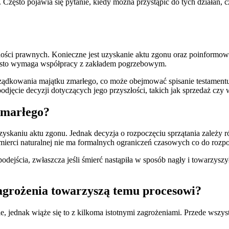
 Często pojawia się pytanie, kiedy można przystąpić do tych działań, 
ności prawnych. Konieczne jest uzyskanie aktu zgonu oraz poinformowa
zęsto wymaga współpracy z zakładem pogrzebowym.
ządkowania majątku zmarłego, co może obejmować spisanie testament
djęcie decyzji dotyczących jego przyszłości, takich jak sprzedaż czy
zmarłego?
skaniu aktu zgonu. Jednak decyzja o rozpoczęciu sprzątania zależy rów
ierci naturalnej nie ma formalnych ograniczeń czasowych co do rozpoc
jścia, zwłaszcza jeśli śmierć nastąpiła w sposób nagły i towarzyszyły
zagrożenia towarzyszą temu procesowi?
 jednak wiąże się to z kilkoma istotnymi zagrożeniami. Przede wszyst