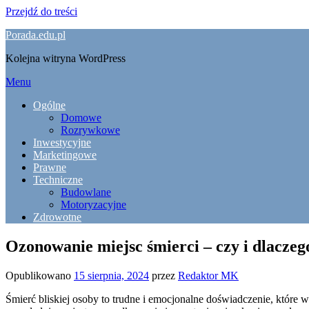
Przejdź do treści
Porada.edu.pl
Kolejna witryna WordPress
Menu
Ogólne
Domowe
Rozrywkowe
Inwestycyjne
Marketingowe
Prawne
Techniczne
Budowlane
Motoryzacyjne
Zdrowotne
Ozonowanie miejsc śmierci – czy i dlacze
Opublikowano
15 sierpnia, 2024
przez
Redaktor MK
Śmierć bliskiej osoby to trudne i emocjonalne doświadczenie, które 