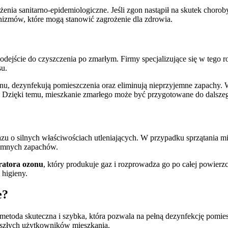
żenia sanitarno-epidemiologiczne. Jeśli zgon nastąpił na skutek choro
anizmów, które mogą stanowić zagrożenie dla zdrowia.
podejście do czyszczenia po zmarłym. Firmy specjalizujące się w tego 
su.
u, dezynfekują pomieszczenia oraz eliminują nieprzyjemne zapachy. Wy
. Dzięki temu, mieszkanie zmarłego może być przygotowane do dalsze
u o silnych właściwościach utleniających. W przypadku sprzątania mi
yjemnych zapachów.
ratora ozonu
, który produkuje gaz i rozprowadza go po całej powierz
 higieny.
e?
 metoda skuteczna i szybka, która pozwala na pełną dezynfekcję pomie
zyszłych użytkowników mieszkania.