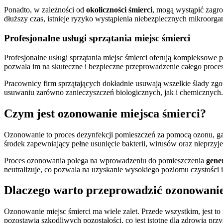
Ponadto, w zależności od
okoliczności śmierci
, mogą wystąpić zagro
dłuższy czas, istnieje ryzyko wystąpienia niebezpiecznych mikroorg
Profesjonalne usługi sprzątania miejsc śmierci
Profesjonalne usługi sprzątania miejsc śmierci oferują kompleksowe 
pozwala im na skuteczne i bezpieczne przeprowadzenie całego proce
Pracownicy firm sprzątających dokładnie usuwają wszelkie ślady zgon
usuwaniu zarówno zanieczyszczeń biologicznych, jak i chemicznych
Czym jest ozonowanie miejsca śmierci?
Ozonowanie to proces dezynfekcji pomieszczeń za pomocą ozonu, gaz
środek zapewniający pełne usunięcie bakterii, wirusów oraz nieprz
Proces ozonowania polega na wprowadzeniu do pomieszczenia
gene
neutralizuje, co pozwala na uzyskanie wysokiego poziomu czystości i
Dlaczego warto przeprowadzić ozonowani
Ozonowanie miejsc śmierci ma wiele zalet. Przede wszystkim, jest to
pozostawia szkodliwych pozostałości, co jest istotne dla zdrowia pr