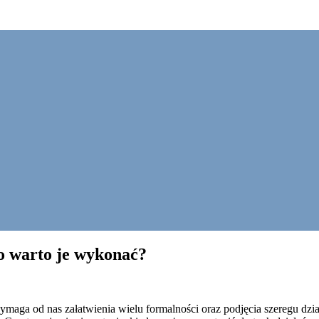
go warto je wykonać?
wymaga od nas załatwienia wielu formalności oraz podjęcia szeregu dz