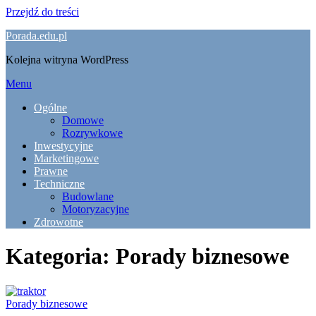
Przejdź do treści
Porada.edu.pl
Kolejna witryna WordPress
Menu
Ogólne
Domowe
Rozrywkowe
Inwestycyjne
Marketingowe
Prawne
Techniczne
Budowlane
Motoryzacyjne
Zdrowotne
Kategoria:
Porady biznesowe
Porady biznesowe