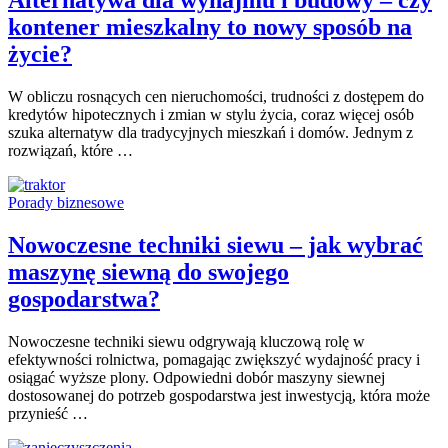
Alternatywa dla wynajmu i budowy – czy
kontener mieszkalny to nowy sposób na
życie?
W obliczu rosnących cen nieruchomości, trudności z dostępem do
kredytów hipotecznych i zmian w stylu życia, coraz więcej osób
szuka alternatyw dla tradycyjnych mieszkań i domów. Jednym z
rozwiązań, które …
Porady biznesowe
Nowoczesne techniki siewu – jak wybrać
maszynę siewną do swojego
gospodarstwa?
Nowoczesne techniki siewu odgrywają kluczową rolę w
efektywności rolnictwa, pomagając zwiększyć wydajność pracy i
osiągać wyższe plony. Odpowiedni dobór maszyny siewnej
dostosowanej do potrzeb gospodarstwa jest inwestycją, która może
przynieść …