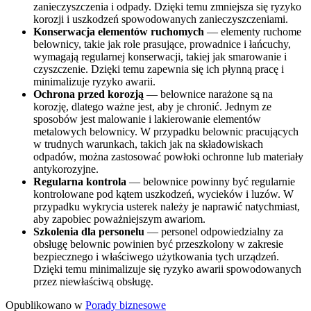
zanieczyszczenia i odpady. Dzięki temu zmniejsza się ryzyko
korozji i uszkodzeń spowodowanych zanieczyszczeniami.
Konserwacja elementów ruchomych
— elementy ruchome
belownicy, takie jak role prasujące, prowadnice i łańcuchy,
wymagają regularnej konserwacji, takiej jak smarowanie i
czyszczenie. Dzięki temu zapewnia się ich płynną pracę i
minimalizuje ryzyko awarii.
Ochrona przed korozją
— belownice narażone są na
korozję, dlatego ważne jest, aby je chronić. Jednym ze
sposobów jest malowanie i lakierowanie elementów
metalowych belownicy. W przypadku belownic pracujących
w trudnych warunkach, takich jak na składowiskach
odpadów, można zastosować powłoki ochronne lub materiały
antykorozyjne.
Regularna kontrola
— belownice powinny być regularnie
kontrolowane pod kątem uszkodzeń, wycieków i luzów. W
przypadku wykrycia usterek należy je naprawić natychmiast,
aby zapobiec poważniejszym awariom.
Szkolenia dla personelu
— personel odpowiedzialny za
obsługę belownic powinien być przeszkolony w zakresie
bezpiecznego i właściwego użytkowania tych urządzeń.
Dzięki temu minimalizuje się ryzyko awarii spowodowanych
przez niewłaściwą obsługę.
Opublikowano w
Porady biznesowe