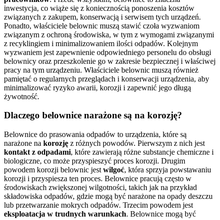
inwestycja, co wiąże się z koniecznością ponoszenia kosztów
związanych z zakupem, konserwacją i serwisem tych urządzeń.
Ponadto, właściciele belownic muszą stawić czoła wyzwaniom
związanym z ochroną środowiska, w tym z wymogami związanymi
z recyklingiem i minimalizowaniem ilości odpadów. Kolejnym
wyzwaniem jest zapewnienie odpowiedniego personelu do obsługi
belownicy oraz przeszkolenie go w zakresie bezpiecznej i właściwej
pracy na tym urządzeniu. Właściciele belownic muszą również
pamiętać o regularnych przeglądach i konserwacji urządzenia, aby
minimalizować ryzyko awarii, korozji i zapewnić jego długą
żywotność.
Dlaczego belownice narażone są na korozję?
Belownice do prasowania odpadów to urządzenia, które są
narażone na
korozję
z różnych powodów. Pierwszym z nich jest
kontakt z odpadami
, które zawierają różne substancje chemiczne i
biologiczne, co może przyspieszyć proces korozji. Drugim
powodem korozji belownic jest
wilgoć
, która sprzyja powstawaniu
korozji i przyspiesza ten proces. Belownice pracują często w
środowiskach zwiększonej wilgotności, takich jak na przykład
składowiska odpadów, gdzie mogą być narażone na opady deszczu
lub przetwarzanie mokrych odpadów. Trzecim powodem jest
eksploatacja w trudnych warunkach
. Belownice mogą być