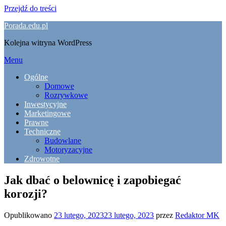
Przejdź do treści
Porada.edu.pl
Kolejna witryna WordPress
Menu
Ogólne
Domowe
Rozrywkowe
Inwestycyjne
Marketingowe
Prawne
Techniczne
Budowlane
Motoryzacyjne
Zdrowotne
Jak dbać o belownicę i zapobiegać
korozji?
Opublikowano
23 lutego, 2023
23 lutego, 2023
przez
Redaktor MK