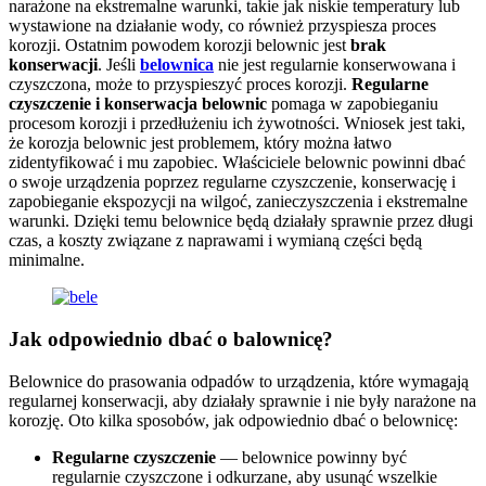
narażone na ekstremalne warunki, takie jak niskie temperatury lub
wystawione na działanie wody, co również przyspiesza proces
korozji. Ostatnim powodem korozji belownic jest
brak
konserwacji
. Jeśli
belownica
nie jest regularnie konserwowana i
czyszczona, może to przyspieszyć proces korozji.
Regularne
czyszczenie i konserwacja belownic
pomaga w zapobieganiu
procesom korozji i przedłużeniu ich żywotności. Wniosek jest taki,
że korozja belownic jest problemem, który można łatwo
zidentyfikować i mu zapobiec. Właściciele belownic powinni dbać
o swoje urządzenia poprzez regularne czyszczenie, konserwację i
zapobieganie ekspozycji na wilgoć, zanieczyszczenia i ekstremalne
warunki. Dzięki temu belownice będą działały sprawnie przez długi
czas, a koszty związane z naprawami i wymianą części będą
minimalne.
Jak odpowiednio dbać o balownicę?
Belownice do prasowania odpadów to urządzenia, które wymagają
regularnej konserwacji, aby działały sprawnie i nie były narażone na
korozję. Oto kilka sposobów, jak odpowiednio dbać o belownicę:
Regularne czyszczenie
— belownice powinny być
regularnie czyszczone i odkurzane, aby usunąć wszelkie