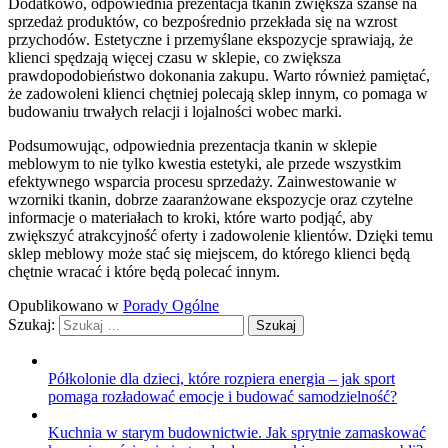
Dodatkowo, odpowiednia prezentacja tkanin zwiększa szanse na
sprzedaż produktów, co bezpośrednio przekłada się na wzrost
przychodów. Estetyczne i przemyślane ekspozycje sprawiają, że
klienci spędzają więcej czasu w sklepie, co zwiększa
prawdopodobieństwo dokonania zakupu. Warto również pamiętać,
że zadowoleni klienci chętniej polecają sklep innym, co pomaga w
budowaniu trwałych relacji i lojalności wobec marki.
Podsumowując, odpowiednia prezentacja tkanin w sklepie
meblowym to nie tylko kwestia estetyki, ale przede wszystkim
efektywnego wsparcia procesu sprzedaży. Zainwestowanie w
wzorniki tkanin, dobrze zaaranżowane ekspozycje oraz czytelne
informacje o materiałach to kroki, które warto podjąć, aby
zwiększyć atrakcyjność oferty i zadowolenie klientów. Dzięki temu
sklep meblowy może stać się miejscem, do którego klienci będą
chętnie wracać i które będą polecać innym.
Opublikowano w
Porady Ogólne
Szukaj:
Półkolonie dla dzieci, które rozpiera energia – jak sport
pomaga rozładować emocje i budować samodzielność?
Kuchnia w starym budownictwie. Jak sprytnie zamaskować