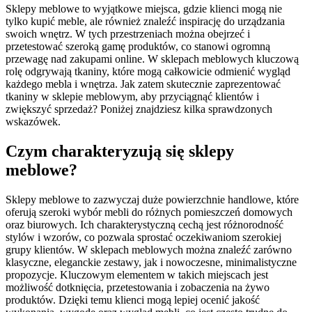
Sklepy meblowe to wyjątkowe miejsca, gdzie klienci mogą nie
tylko kupić meble, ale również znaleźć inspirację do urządzania
swoich wnętrz. W tych przestrzeniach można obejrzeć i
przetestować szeroką gamę produktów, co stanowi ogromną
przewagę nad zakupami online. W sklepach meblowych kluczową
rolę odgrywają tkaniny, które mogą całkowicie odmienić wygląd
każdego mebla i wnętrza. Jak zatem skutecznie zaprezentować
tkaniny w sklepie meblowym, aby przyciągnąć klientów i
zwiększyć sprzedaż? Poniżej znajdziesz kilka sprawdzonych
wskazówek.
Czym charakteryzują się sklepy
meblowe?
Sklepy meblowe to zazwyczaj duże powierzchnie handlowe, które
oferują szeroki wybór mebli do różnych pomieszczeń domowych
oraz biurowych. Ich charakterystyczną cechą jest różnorodność
stylów i wzorów, co pozwala sprostać oczekiwaniom szerokiej
grupy klientów. W sklepach meblowych można znaleźć zarówno
klasyczne, eleganckie zestawy, jak i nowoczesne, minimalistyczne
propozycje. Kluczowym elementem w takich miejscach jest
możliwość dotknięcia, przetestowania i zobaczenia na żywo
produktów. Dzięki temu klienci mogą lepiej ocenić jakość