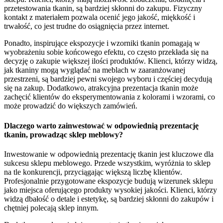
przetestowania tkanin, są bardziej skłonni do zakupu. Fizyczny
kontakt z materiałem pozwala ocenić jego jakość, miękkość i
trwałość, co jest trudne do osiągnięcia przez internet.
Ponadto, inspirujące ekspozycje i wzorniki tkanin pomagają w
wyobrażeniu sobie końcowego efektu, co często przekłada się na
decyzję o zakupie większej ilości produktów. Klienci, którzy widzą,
jak tkaniny mogą wyglądać na meblach w zaaranżowanej
przestrzeni, są bardziej pewni swojego wyboru i częściej decydują
się na zakup. Dodatkowo, atrakcyjna prezentacja tkanin może
zachęcić klientów do eksperymentowania z kolorami i wzorami, co
może prowadzić do większych zamówień.
Dlaczego warto zainwestować w odpowiednią prezentację
tkanin, prowadząc sklep meblowy?
Inwestowanie w odpowiednią prezentację tkanin jest kluczowe dla
sukcesu sklepu meblowego. Przede wszystkim, wyróżnia to sklep
na tle konkurencji, przyciągając większą liczbę klientów.
Profesjonalnie przygotowane ekspozycje budują wizerunek sklepu
jako miejsca oferującego produkty wysokiej jakości. Klienci, którzy
widzą dbałość o detale i estetykę, są bardziej skłonni do zakupów i
chętniej polecają sklep innym.