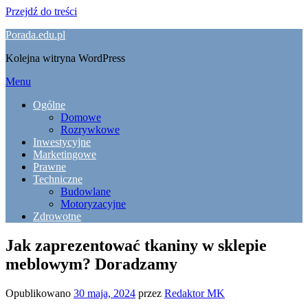
Przejdź do treści
Porada.edu.pl
Kolejna witryna WordPress
Menu
Ogólne
Domowe
Rozrywkowe
Inwestycyjne
Marketingowe
Prawne
Techniczne
Budowlane
Motoryzacyjne
Zdrowotne
Jak zaprezentować tkaniny w sklepie
meblowym? Doradzamy
Opublikowano
30 maja, 2024
przez
Redaktor MK