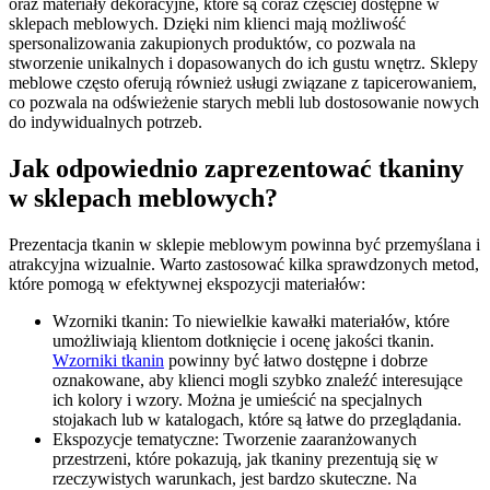
oraz materiały dekoracyjne, które są coraz częściej dostępne w
sklepach meblowych. Dzięki nim klienci mają możliwość
spersonalizowania zakupionych produktów, co pozwala na
stworzenie unikalnych i dopasowanych do ich gustu wnętrz. Sklepy
meblowe często oferują również usługi związane z tapicerowaniem,
co pozwala na odświeżenie starych mebli lub dostosowanie nowych
do indywidualnych potrzeb.
Jak odpowiednio zaprezentować tkaniny
w sklepach meblowych?
Prezentacja tkanin w sklepie meblowym powinna być przemyślana i
atrakcyjna wizualnie. Warto zastosować kilka sprawdzonych metod,
które pomogą w efektywnej ekspozycji materiałów:
Wzorniki tkanin: To niewielkie kawałki materiałów, które
umożliwiają klientom dotknięcie i ocenę jakości tkanin.
Wzorniki tkanin
powinny być łatwo dostępne i dobrze
oznakowane, aby klienci mogli szybko znaleźć interesujące
ich kolory i wzory. Można je umieścić na specjalnych
stojakach lub w katalogach, które są łatwe do przeglądania.
Ekspozycje tematyczne: Tworzenie zaaranżowanych
przestrzeni, które pokazują, jak tkaniny prezentują się w
rzeczywistych warunkach, jest bardzo skuteczne. Na