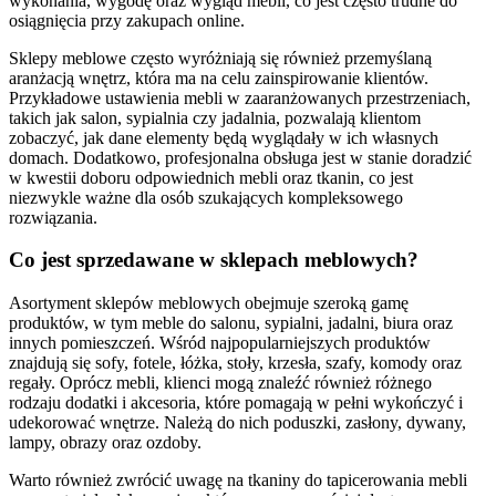
wykonania, wygodę oraz wygląd mebli, co jest często trudne do
osiągnięcia przy zakupach online.
Sklepy meblowe często wyróżniają się również przemyślaną
aranżacją wnętrz, która ma na celu zainspirowanie klientów.
Przykładowe ustawienia mebli w zaaranżowanych przestrzeniach,
takich jak salon, sypialnia czy jadalnia, pozwalają klientom
zobaczyć, jak dane elementy będą wyglądały w ich własnych
domach. Dodatkowo, profesjonalna obsługa jest w stanie doradzić
w kwestii doboru odpowiednich mebli oraz tkanin, co jest
niezwykle ważne dla osób szukających kompleksowego
rozwiązania.
Co jest sprzedawane w sklepach meblowych?
Asortyment sklepów meblowych obejmuje szeroką gamę
produktów, w tym meble do salonu, sypialni, jadalni, biura oraz
innych pomieszczeń. Wśród najpopularniejszych produktów
znajdują się sofy, fotele, łóżka, stoły, krzesła, szafy, komody oraz
regały. Oprócz mebli, klienci mogą znaleźć również różnego
rodzaju dodatki i akcesoria, które pomagają w pełni wykończyć i
udekorować wnętrze. Należą do nich poduszki, zasłony, dywany,
lampy, obrazy oraz ozdoby.
Warto również zwrócić uwagę na tkaniny do tapicerowania mebli