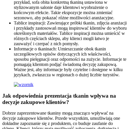
przykład, sofa obita konkretną tkaniną ustawiona w
stylizowanym salonie daje klientowi wyobrażenie o
końcowym efekcie. Takie ekspozycje można zmieniać
sezonowo, aby pokazać różne możliwości aranżacyjne.
Tablice inspiracji: Zawierające próbki tkanin, zdjęcia aranżacji
i przykłady zastosowań mogą inspirować klientów do wyboru
określonych materiałów. Tablice inspiracji można umieścić w
różnych częściach sklepu, aby klienci mogli łatwo je
zauważyć i czerpać z nich pomysły.
Informacje o tkaninach: Umieszczanie obok tkanin
szczegółowych opisów dotyczących ich właściwości,
sposobu pielęgnacji oraz odporności na zużycie. Informacje te
pomagają klientom podjąć świadomą decyzję zakupową.
Ważne jest, aby informacje były czytelne i dostępne w kilku
językach, zwłaszcza w regionach o dużej liczbie turystów.
Jak odpowiednia prezentacja tkanin wpływa na
decyzje zakupowe klientów?
Dobrze zaprezentowane tkaniny mogą znacząco wpływać na
decyzje zakupowe klientów. Przede wszystkim, umożliwiają one
dokładne zapoznanie się z produktem, co buduje zaufanie do
sklepu. Klienci, którzy mają możliwość zobaczenia, dotknięcia i