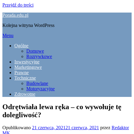
Przejdź do treści
Porada.edu.pl
Kolejna witryna WordPress
Menu
Ogólne
Domowe
Rozrywkowe
Inwestycyjne
Marketingowe
Prawne
Techniczne
Budowlane
Motoryzacyjne
Zdrowotne
Odrętwiała lewa ręka – co wywołuje tę
dolegliwość?
Opublikowano
21 czerwca, 2021
21 czerwca, 2021
przez
Redaktor
MK