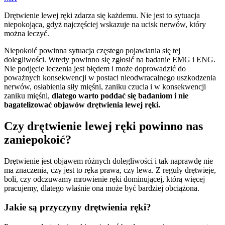
Drętwienie lewej ręki zdarza się każdemu. Nie jest to sytuacja
niepokojąca, gdyż najczęściej wskazuje na ucisk nerwów, który
można leczyć.
Niepokoić powinna sytuacja częstego pojawiania się tej
dolegliwości. Wtedy powinno się zgłosić na badanie EMG i ENG.
Nie podjęcie leczenia jest błędem i może doprowadzić do
poważnych konsekwencji w postaci nieodwracalnego uszkodzenia
nerwów, osłabienia siły mięśni, zaniku czucia i w konsekwencji
zaniku mięśni,
dlatego warto poddać się badaniom i nie
bagatelizować objawów drętwienia lewej ręki.
Czy drętwienie lewej ręki powinno nas
zaniepokoić?
Drętwienie jest objawem różnych dolegliwości i tak naprawdę nie
ma znaczenia, czy jest to ręka prawa, czy lewa. Z reguły drętwieje,
boli, czy odczuwamy mrowienie ręki dominującej, którą więcej
pracujemy, dlatego właśnie ona może być bardziej obciążona.
Jakie są przyczyny drętwienia ręki?