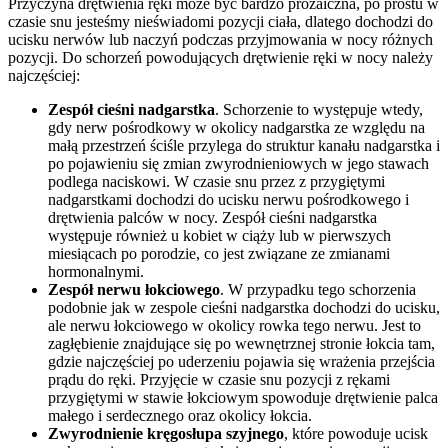
Przyczyna drętwienia ręki może być bardzo prozaiczna, po prostu w
czasie snu jesteśmy nieświadomi pozycji ciała, dlatego dochodzi do
ucisku nerwów lub naczyń podczas przyjmowania w nocy różnych
pozycji. Do schorzeń powodujących drętwienie ręki w nocy należy
najczęściej:
Zespół cieśni nadgarstka
. Schorzenie to występuje wtedy,
gdy nerw pośrodkowy w okolicy nadgarstka ze względu na
małą przestrzeń ściśle przylega do struktur kanału nadgarstka i
po pojawieniu się zmian zwyrodnieniowych w jego stawach
podlega naciskowi. W czasie snu przez z przygiętymi
nadgarstkami dochodzi do ucisku nerwu pośrodkowego i
drętwienia palców w nocy. Zespół cieśni nadgarstka
występuje również u kobiet w ciąży lub w pierwszych
miesiącach po porodzie, co jest związane ze zmianami
hormonalnymi.
Zespół nerwu łokciowego
. W przypadku tego schorzenia
podobnie jak w zespole cieśni nadgarstka dochodzi do ucisku,
ale nerwu łokciowego w okolicy rowka tego nerwu. Jest to
zagłębienie znajdujące się po wewnętrznej stronie łokcia tam,
gdzie najczęściej po uderzeniu pojawia się wrażenia przejścia
prądu do ręki. Przyjęcie w czasie snu pozycji z rękami
przygiętymi w stawie łokciowym spowoduje drętwienie palca
małego i serdecznego oraz okolicy łokcia.
Zwyrodnienie kręgosłupa szyjnego
, które powoduje ucisk