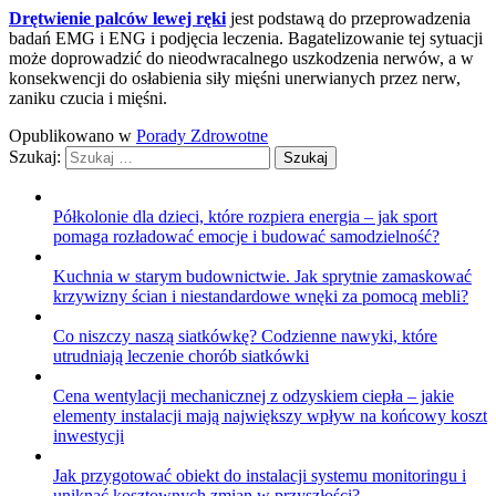
Drętwienie palców lewej ręki
jest podstawą do przeprowadzenia
badań EMG i ENG i podjęcia leczenia. Bagatelizowanie tej sytuacji
może doprowadzić do nieodwracalnego uszkodzenia nerwów, a w
konsekwencji do osłabienia siły mięśni unerwianych przez nerw,
zaniku czucia i mięśni.
Opublikowano w
Porady Zdrowotne
Szukaj:
Półkolonie dla dzieci, które rozpiera energia – jak sport
pomaga rozładować emocje i budować samodzielność?
Kuchnia w starym budownictwie. Jak sprytnie zamaskować
krzywizny ścian i niestandardowe wnęki za pomocą mebli?
Co niszczy naszą siatkówkę? Codzienne nawyki, które
utrudniają leczenie chorób siatkówki
Cena wentylacji mechanicznej z odzyskiem ciepła – jakie
elementy instalacji mają największy wpływ na końcowy koszt
inwestycji
Jak przygotować obiekt do instalacji systemu monitoringu i
uniknąć kosztownych zmian w przyszłości?