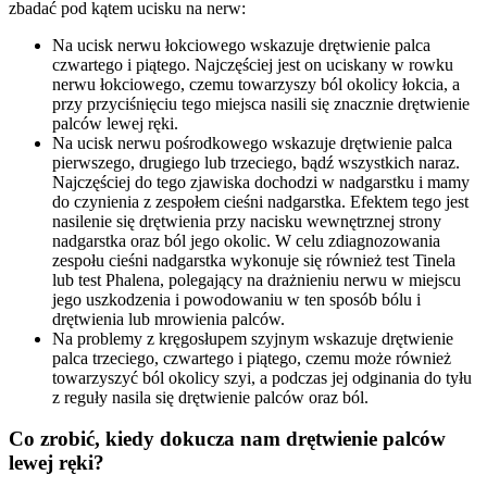
zbadać pod kątem ucisku na nerw:
Na ucisk nerwu łokciowego wskazuje drętwienie palca
czwartego i piątego. Najczęściej jest on uciskany w rowku
nerwu łokciowego, czemu towarzyszy ból okolicy łokcia, a
przy przyciśnięciu tego miejsca nasili się znacznie drętwienie
palców lewej ręki.
Na ucisk nerwu pośrodkowego wskazuje drętwienie palca
pierwszego, drugiego lub trzeciego, bądź wszystkich naraz.
Najczęściej do tego zjawiska dochodzi w nadgarstku i mamy
do czynienia z zespołem cieśni nadgarstka. Efektem tego jest
nasilenie się drętwienia przy nacisku wewnętrznej strony
nadgarstka oraz ból jego okolic. W celu zdiagnozowania
zespołu cieśni nadgarstka wykonuje się również test Tinela
lub test Phalena, polegający na drażnieniu nerwu w miejscu
jego uszkodzenia i powodowaniu w ten sposób bólu i
drętwienia lub mrowienia palców.
Na problemy z kręgosłupem szyjnym wskazuje drętwienie
palca trzeciego, czwartego i piątego, czemu może również
towarzyszyć ból okolicy szyi, a podczas jej odginania do tyłu
z reguły nasila się drętwienie palców oraz ból.
Co zrobić, kiedy dokucza nam drętwienie palców
lewej ręki?