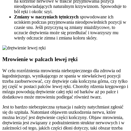
na korzenie nerwowe w trakcie przyjmowania pozycji
nieodpowiadających naturalnym krzywiznom. Spowoduje to
ból ręki i okolic szyi.
Zmiany w naczyniach tętniczych
spowodowane ich
uciskiem podczas przyjmowania nieodpowiednich pozycji w
czasie snu. Jeśli przyczyną są zmiany miażdżycowe, to
uczucie drętwienia może się przedłużać i towarzyszy mu
wtedy odczucie zimna i zmiana koloru skóry.
Mrowienie w palcach lewej ręki
W celu rozróżnienia mrowienia niebezpiecznego dla zdrowia od
łagodniejszego, wynikającego ze spania w niewłaściwej pozycji
trzeba zaobserwować, czy drętwieje cała kończyna górna, czy tylko
jej część w postaci palców lewej ręki. Choroby rdzenia kręgowego i
mózgu powodują drętwienie całej ręki od barków aż po palce i
dodatkowo może mrowieniu podlegać również twarz.
Jest to bardzo niebezpieczna sytuacja i należy natychmiast zgłosić
się do szpitala. Natomiast objawem uszkodzenia nerwu, które
można leczyć jest drętwienie części kończyny. Objaw mrowienia,
drętwienia jest związany z podrażnieniem struktur nerwowych i w
zależności od tego, jakich części dłoni dotyczy, taki obszar trzeba