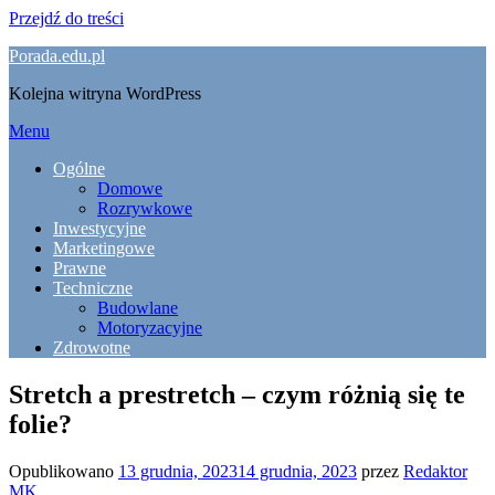
Przejdź do treści
Porada.edu.pl
Kolejna witryna WordPress
Menu
Ogólne
Domowe
Rozrywkowe
Inwestycyjne
Marketingowe
Prawne
Techniczne
Budowlane
Motoryzacyjne
Zdrowotne
Stretch a prestretch – czym różnią się te
folie?
Opublikowano
13 grudnia, 2023
14 grudnia, 2023
przez
Redaktor
MK