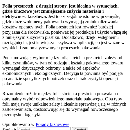
Folia prestretch, z drugiej strony, jest idealna w sytuacjach,
gdzie kluczowe jest zmniejszenie zużycia materiału i
efektywność kosztowa.
Jest to szczególnie istotne w przemyśle,
gdzie duże wolumeny pakowania wymagają zminimalizowania
kosztów operacyjnych. Folia prestretch jest również bardziej
przyjazna dla środowiska, ponieważ jej produkcja i użycie wiążą się
z mniejszym zużyciem plastiku. Dodatkowo, dzięki wstępnemu
rozciągnięciu, jest łatwiejsza i szybsza w aplikacji, co jest ważne w
szybkich i zautomatyzowanych procesach pakowania.
Podsumowując, wybór między folią stretch a prestretch zależy od
kilku czynników, w tym od rodzaju i kształtu pakowanego towaru,
wymagań dotyczących ochrony, a także od aspektów
ekonomicznych i ekologicznych. Decyzja ta powinna być podjęta
po analizie specyficznych potrzeb oraz charakterystyki operacji
pakowania.
Rozumienie różnic między folią stretch a prestretch pozwala na
optymalny wybór odpowiedniego materiału pakowego. Oba typy
folii mają swoje unikalne zalety i idealnie sprawdzają się w różnych
zastosowaniach, dostosowując się do wymagań nowoczesnego
przemysłu i logistyki.
Opublikowano w
Porady biznesowe
Szukaj: