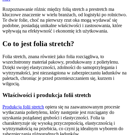
Rozpoznawanie różnic między folią stretch a prestretch ma
kluczowe znaczenie w wielu branżach, od logistyki po rolnictwo.
Te dwie folie, choć na pierwszy rzut oka mogą wydawać się
podobne, posiadają unikalne właściwości i zastosowania, które
wpływają na efektywność i ekonomię ich użytkowania.
Co to jest folia stretch?
Folia stretch, znana również jako folia rozciągliwa, to
wszechstronny materiał pakowy, produkowany z polietylenu.
Dzięki swojej elastyczności, zdolności do samoprzylegania i
wytrzymałości, jest niezastąpiona w zabezpieczaniu ładunków na
paletach, chroniąc je przed przemieszczaniem się, kurzem i
wilgocią.
Właściwości i produkcja folii stretch
Produkcja folii stretch
opiera się na zaawansowanym procesie
wytłaczania polietylenu, który następnie jest rozciągany do
uzyskania pożądanej grubości i elastyczności. Folia ta
charakteryzuje się wysoką przyczepnością, elastycznością i
wytrzymałością na przebicia, co czyni ją idealnym wyborem do
zabezpieczania różnorodnych ładunków.