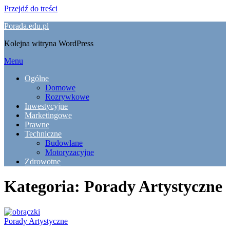
Przejdź do treści
Porada.edu.pl
Kolejna witryna WordPress
Menu
Ogólne
Domowe
Rozrywkowe
Inwestycyjne
Marketingowe
Prawne
Techniczne
Budowlane
Motoryzacyjne
Zdrowotne
Kategoria:
Porady Artystyczne
Porady Artystyczne