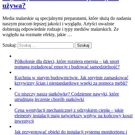
używa?
Media malarskie są specjalnymi preparatami, które służą do nadania
naszym pracom lepszej jakości i wyglądu. Artyści uważnie
dobierają odpowiednie rodzaje i typy mediów malarskich. Ze
względu na rozmaite efekty, jakie …
Szukaj:
Półkolonie dla dzieci, które rozpiera energia – jak sport
pomaga rozładować emocje i budować samodzielność?
Kuchnia w starym budownictwie. Jak sprytnie zamaskować
krzywizny ścian i niestandardowe wnęki za pomocą mebli?
Co niszczy naszą siatkówkę? Codzienne nawyki, które
utrudniają leczenie chorób siatkówki
Cena wentylacji mechanicznej z odzyskiem ciepła – jakie
elementy instalacji mają największy wpływ na końcowy koszt
inwestycji
Jak przygotować obiekt do instalacji systemu monitoringu i