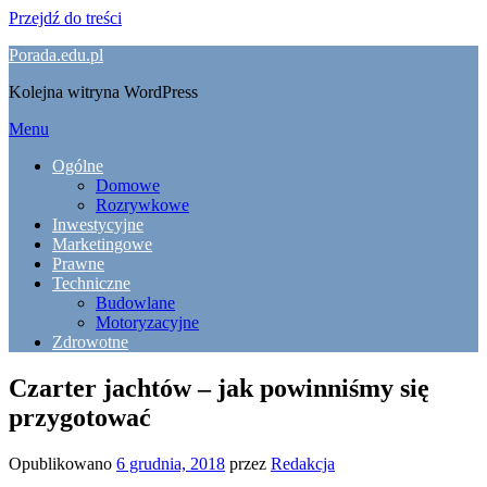
Przejdź do treści
Porada.edu.pl
Kolejna witryna WordPress
Menu
Ogólne
Domowe
Rozrywkowe
Inwestycyjne
Marketingowe
Prawne
Techniczne
Budowlane
Motoryzacyjne
Zdrowotne
Czarter jachtów – jak powinniśmy się
przygotować
Opublikowano
6 grudnia, 2018
przez
Redakcja