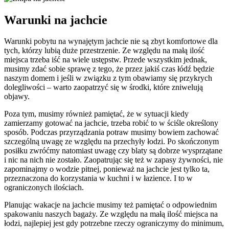
Warunki na jachcie
Warunki pobytu na wynajętym jachcie nie są zbyt komfortowe dla
tych, którzy lubią duże przestrzenie. Ze względu na małą ilość
miejsca trzeba iść na wiele ustępstw. Przede wszystkim jednak,
musimy zdać sobie sprawę z tego, że przez jakiś czas łódź będzie
naszym domem i jeśli w związku z tym obawiamy się przykrych
dolegliwości – warto zaopatrzyć się w środki, które zniwelują
objawy.
Poza tym, musimy również pamiętać, że w sytuacji kiedy
zamierzamy gotować na jachcie, trzeba robić to w ściśle określony
sposób. Podczas przyrządzania potraw musimy bowiem zachować
szczególną uwagę ze względu na przechyły łodzi. Po skończonym
posiłku zwróćmy natomiast uwagę czy blaty są dobrze wysprzątane
i nic na nich nie zostało. Zaopatrując się też w zapasy żywności, nie
zapominajmy o wodzie pitnej, ponieważ na jachcie jest tylko ta,
przeznaczona do korzystania w kuchni i w łazience. I to w
ograniczonych ilościach.
Planując wakacje na jachcie musimy też pamiętać o odpowiednim
spakowaniu naszych bagaży. Ze względu na małą ilość miejsca na
łodzi, najlepiej jest gdy potrzebne rzeczy ograniczymy do minimum,