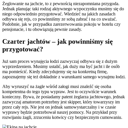
Żeglowanie na jachcie, to z pewnością niezapomniana przygoda.
Jednak planując taki rodzaj aktywnego wypoczynku musimy się do
niego odpowiednio przygotować. Wiedzieć na jakich zasadach
odbywa się rejs, co powinniśmy ze sobą zabrać i na co uważać.
Podobnie, jak w przypadku zarezerwowania pokoju w hotelu czy
pensjonacie, i tu obowiązują pewnie zasady.
Czarter jachtów – jak powinniśmy się
przygotować?
Już sam proces wynajęcia łodzi zazwyczaj odbywa się z dużym
wyprzedzeniem. Musimy ustalić, jak duży ma być jacht i ile osób
ma pomieścić. Kiedy zdecydujemy się na konkretną firmę,
zapoznajemy się też dokładnie z warunkami samego wynajmu łodzi.
Aby wyruszyć na żagle wśród załogi musi znaleźć się osoba
kompetentna do tego typu wypraw. Jest to oczywiście warunek
konieczny. Bywa, że posiadamy patent żeglarza jachtowego, jednak
zazwyczaj amatorom potrzebny jest skipper, który towarzyszy im
przez cały rejs. Nie jest on jednak samowystarczalny i w czasie
wyprawy będzie potrzebował naszej pomocy. Na przykład przy
rozwijaniu żagli, zrzuceniu kotwicy czy bezpiecznym cumowaniu.