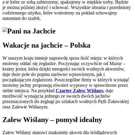
a te które ze sobą zabierzemy, spakujemy w miękkie torby. Będzie
je można później złożyć i schować. Wszystkie ubrania i przedmioty
codziennego użytku, które wniesiemy na pokład schowajmy
natomiast do szafek.
Wakacje na jachcie – Polska
W naszym kraju istnieje naprawdę spora ilość miejsc w których
możemy oddać się żegludze. Poczynając oczywiście od Mazur –
krainy jezior, która dzięki mnogości swoich wodnych akwenów,
daje duże pole do popisu zarówno wprawionym, jak i
początkującym żeglarzom. Poszczególne firmy w których wynająć
możemy jachty proponują również wyprawy w sprawdzone przez
siebie miejsca. Na przykład
Czarter Zalew Wiślany
,
daje
możliwość wynajęcia jednego ze swoich dwóch jachtów
przeznaczonych do żeglugi po szlakach wodnych Pętli Żuławskiej
oraz Zalewie Wiślanym.
Zalew Wiślany – pomysł idealny
Zalew Wiślany stanowi znakomity akwen dla śródlądowych