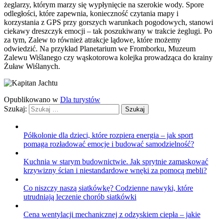
żeglarzy, którym marzy się wypłynięcie na szerokie wody. Spore
odległości, które zapewnia, konieczność czytania mapy i
korzystania z GPS przy gorszych warunkach pogodowych, stanowi
ciekawy dreszczyk emocji – tak poszukiwany w trakcie żeglugi. Po
za tym, Zalew to również atrakcje lądowe, które możemy
odwiedzić. Na przykład Planetarium we Fromborku, Muzeum
Zalewu Wiślanego czy wąskotorowa kolejka prowadząca do krainy
Żuław Wiślanych.
Opublikowano w
Dla turystów
Szukaj:
Półkolonie dla dzieci, które rozpiera energia – jak sport
pomaga rozładować emocje i budować samodzielność?
Kuchnia w starym budownictwie. Jak sprytnie zamaskować
krzywizny ścian i niestandardowe wnęki za pomocą mebli?
Co niszczy naszą siatkówkę? Codzienne nawyki, które
utrudniają leczenie chorób siatkówki
Cena wentylacji mechanicznej z odzyskiem ciepła – jakie